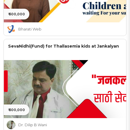
₹ 500,000
Bharati Web
SevaNidhi(Fund) for Thallasemia kids at Jankalyan
₹ 500,000
Dr. Dilip B Wani